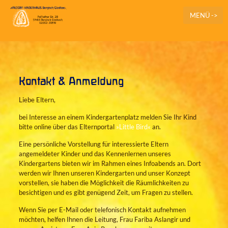
MENÜ ->
Kontakt & Anmeldung
Liebe Eltern,
bei Interesse an einem Kindergartenplatz melden Sie Ihr Kind
bitte online über das Elternportal
»Little Bird«
an.
Eine persönliche Vorstellung für interessierte Eltern
angemeldeter Kinder und das Kennenlernen unseres
Kindergartens bieten wir im Rahmen eines Infoabends an. Dort
werden wir Ihnen unseren Kindergarten und unser Konzept
vorstellen, sie haben die Möglichkeit die Räumlichkeiten zu
besichtigen und es gibt genügend Zeit, um Fragen zu stellen.
Wenn Sie per E-Mail oder telefonisch Kontakt aufnehmen
möchten, helfen Ihnen die Leitung, Frau Fariba Aslangir und